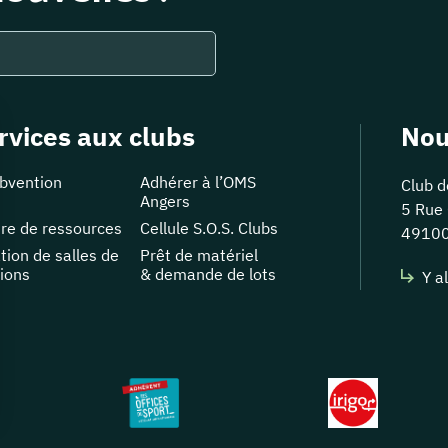
rvices aux clubs
Nou
bvention
Adhérer à l’OMS
Club d
Angers
5 Rue 
re de ressources
Cellule S.O.S. Clubs
4910
tion de salles de
Prêt de matériel
ions
& demande de lots
Y al