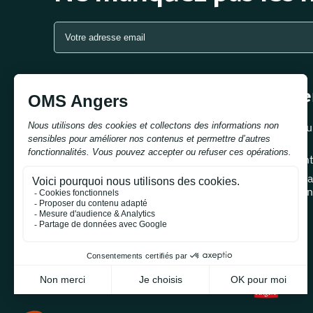
Se
S'inscrire
E-su
Cent
Loca
réun