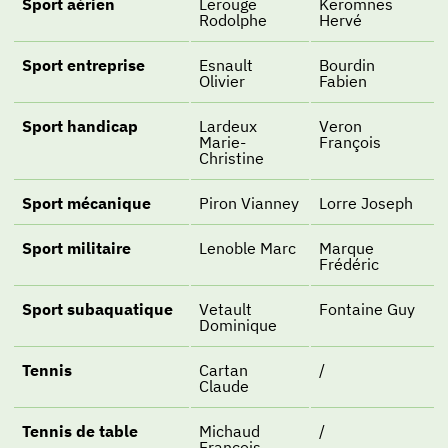
Sport aérien
Lerouge
Keromnes
Rodolphe
Hervé
Sport entreprise
Esnault
Bourdin
Olivier
Fabien
Sport handicap
Lardeux
Veron
Marie-
François
Christine
Sport mécanique
Piron Vianney
Lorre Joseph
Sport militaire
Lenoble Marc
Marque
Frédéric
Sport subaquatique
Vetault
Fontaine Guy
Dominique
Tennis
Cartan
/
Claude
Tennis de table
Michaud
/
François