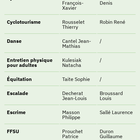
François-
Denis
Xavier
Cyclotourisme
Rousselet
Robin René
Thierry
Danse
Cantel Jean-
/
Mathias
Entretien physique
Kulesiak
/
pour adultes
Natacha
Équitation
Taite Sophie
/
Escalade
Decherat
Broussard
Jean-Louis
Louis
Escrime
Masson
Sallé Laurence
Philippe
FFSU
Prouchet
Duron
Patrice
Guillaume