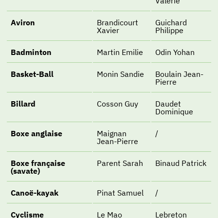
Valérie
Aviron
Brandicourt
Guichard
Xavier
Philippe
Badminton
Martin Emilie
Odin Yohan
Basket-Ball
Monin Sandie
Boulain Jean-
Pierre
Billard
Cosson Guy
Daudet
Dominique
Boxe anglaise
Maignan
/
Jean-Pierre
Boxe française
Parent Sarah
Binaud Patrick
(savate)
Canoë-kayak
Pinat Samuel
/
Cyclisme
Le Mao
Lebreton