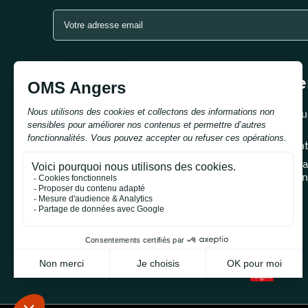
Se
S'inscrire
E-su
Cent
Loca
réun