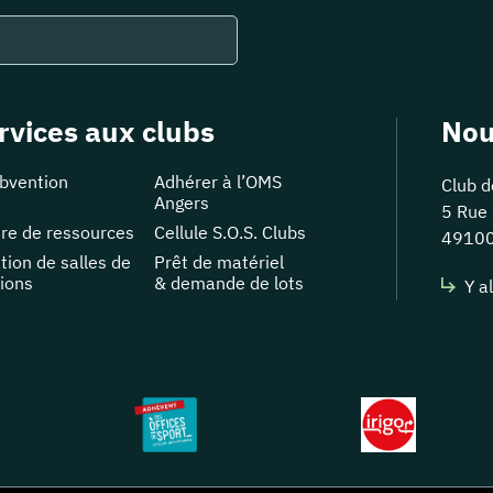
rvices aux clubs
Nou
bvention
Adhérer à l’OMS
Club d
Angers
5 Rue 
re de ressources
Cellule S.O.S. Clubs
4910
tion de salles de
Prêt de matériel
ions
& demande de lots
Y al