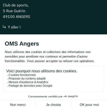
Club de sports,
5 Rue Guérin
49100 ANGERS
Y aller !
Nous contacter
contact@omsangers.org
Tél :
02 41 43 30 85
Mentions légales
Politique de confidentialité
Presse