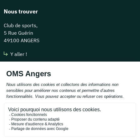
Nous trouver
Club de sports,
5 Rue Guérin
49100 ANGERS
Y aller !
Nous contacter
contact@omsangers.org
Tél :
02 41 43 30 85